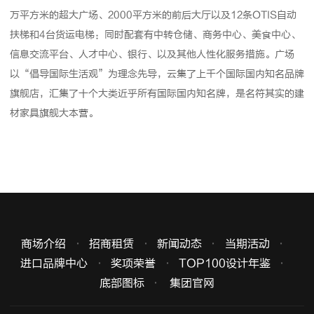
万平方米的超大广场、2000平方米的前后大厅以及12条OTIS自动
扶梯和4台货运电梯：同时配套有中转仓储、商务中心、美食中心、
信息交流平台、人才中心、银行、以及其他人性化服务措施。广场
以“倡导国际生活观”为理念先导，云集了上千个国际国内知名品牌
旗舰店，汇集了十个大类近乎所有国际国内知名牌，是名符其实的建
材家具旗舰大本营。
商场介绍
招商租赁
新闻动态
当期活动
进口品牌中心
奖项荣誉
TOP100设计年鉴
底部图标
集团官网