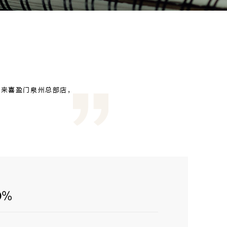
快来喜盈门泉州总部店，
%